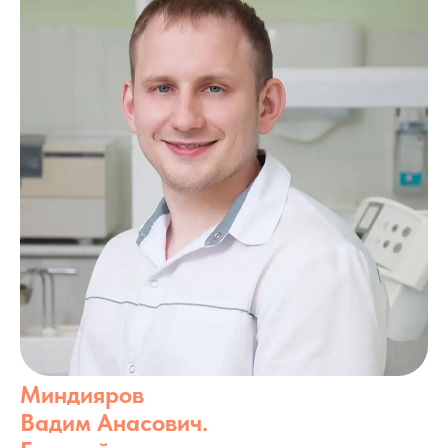
Миндияров
Вадим Анасович.