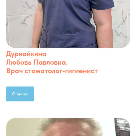
Дурнайкина
Любовь Павловна.
Врач стоматолог-гигиенист
О враче