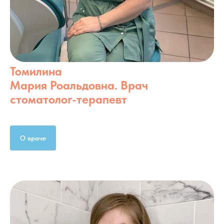
Томилина
Мария Роальдовна. Врач
стоматолог-терапевт
О враче