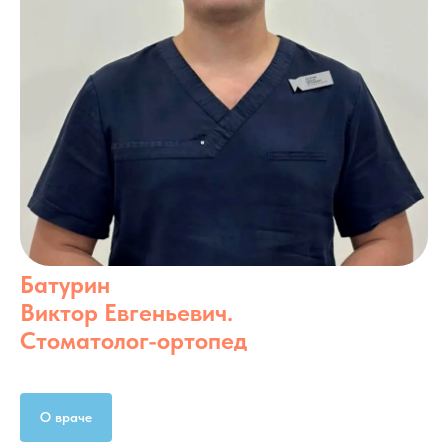
Батурин
Виктор Евгеньевич.
Cтоматолог-ортопед
О враче