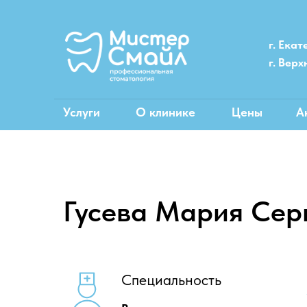
г. Екат
г. Вер
Услуги
О клинике
Цены
А
Гусева Мария Сер
Специальность