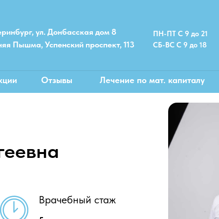
еринбург, ул. Донбасская дом 8
ПН-ПТ С 9 до 21
хняя Пышма, Успенский проспект, 113
СБ-ВС С 9 до 18
кции
Отзывы
Лечение по мат. капиталу
геевна
Врачебный стаж