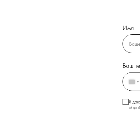
Имя
Ваш т
Я даю
обраб